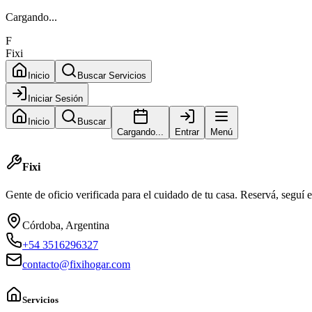
Cargando...
F
Fixi
Inicio
Buscar Servicios
Iniciar Sesión
Inicio
Buscar
Cargando...
Entrar
Menú
Fixi
Gente de oficio verificada para el cuidado de tu casa. Reservá, seguí el
Córdoba, Argentina
+54 3516296327
contacto@fixihogar.com
Servicios